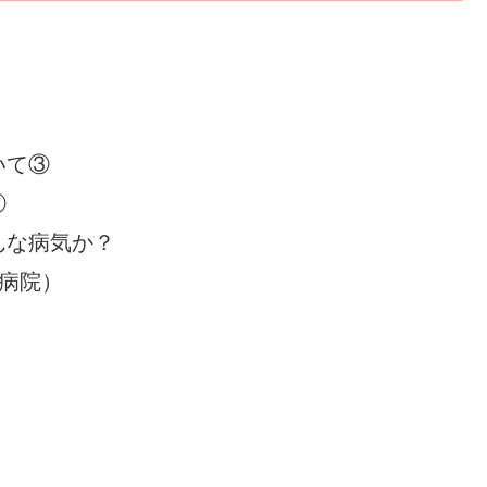
いて③
②
んな病気か？
属病院）