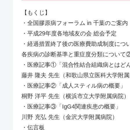
【もくじ】
・全国膠原病フォーラム in 千葉のご案内
・平成29年度各地域友の会 総会予定
・経過措置終了後の医療費助成制度につ
各疾病の診断基準と重症度分類について
・医療記事①「混合性結合組織病とはど
藤井 隆夫 先生（和歌山県立医科大学附
・医療記事②「成人スティル病の概要」
桐野 洋平 先生（横浜市立大学附属病院）
・医療記事③「IgG4関連疾患の概要」
川野 充弘 先生（金沢大学附属病院）
・伝言板