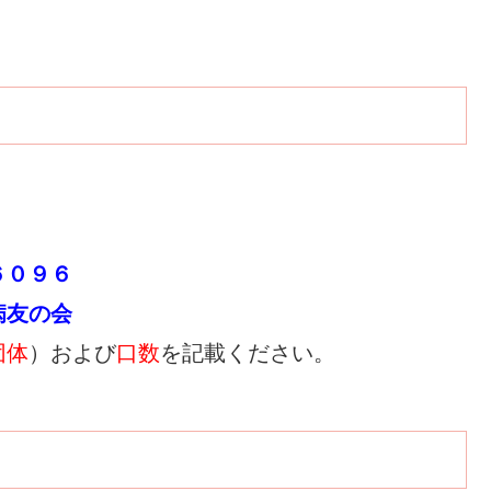
０９６
友の会
団体
）および
口数
を記載ください。